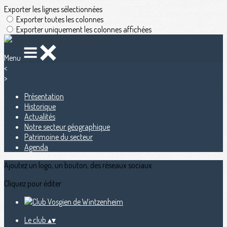
Exporter les lignes sélectionnées
Exporter toutes les colonnes
Exporter uniquement les colonnes affichées
Menu
<
>
Présentation
Historique
Actualités
Notre secteur géographique
Patrimoine du secteur
Agenda
Ajoutez un logo, un bouton, des réseaux sociaux
Cliquez pour éditer
Le club
▴
▾