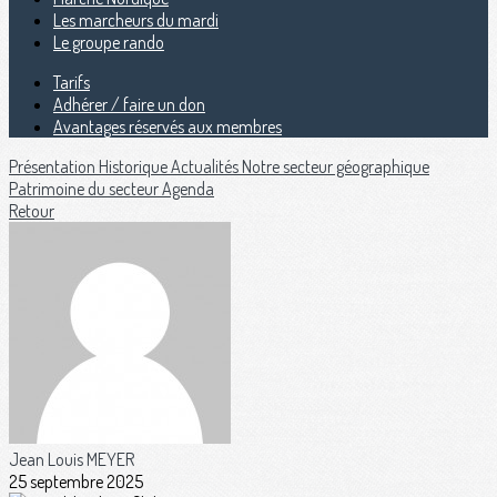
Les marcheurs du mardi
Le groupe rando
Tarifs
Adhérer / faire un don
Avantages réservés aux membres
Présentation
Historique
Actualités
Notre secteur géographique
Patrimoine du secteur
Agenda
Retour
Jean Louis MEYER
25 septembre 2025