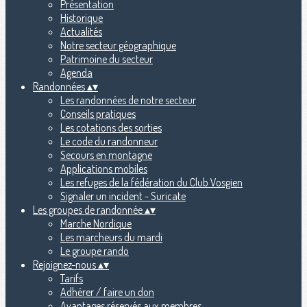
Présentation
Historique
Actualités
Notre secteur géographique
Patrimoine du secteur
Agenda
Randonnées
▴
▾
Les randonnées de notre secteur
Conseils pratiques
Les cotations des sorties
Le code du randonneur
Secours en montagne
Applications mobiles
Les refuges de la fédération du Club Vosgien
Signaler un incident - Suricate
Les groupes de randonnée
▴
▾
Marche Nordique
Les marcheurs du mardi
Le groupe rando
Rejoignez-nous
▴
▾
Tarifs
Adhérer / faire un don
Avantages réservés aux membres