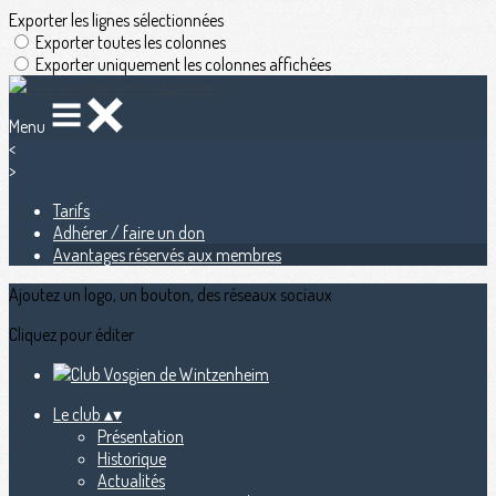
Exporter les lignes sélectionnées
Exporter toutes les colonnes
Exporter uniquement les colonnes affichées
Menu
<
>
Tarifs
Adhérer / faire un don
Avantages réservés aux membres
Ajoutez un logo, un bouton, des réseaux sociaux
Cliquez pour éditer
Le club
▴
▾
Présentation
Historique
Actualités