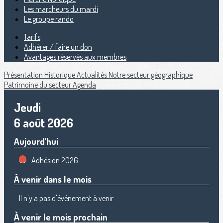
Les marcheurs du mardi
Le groupe rando
Tarifs
Adhérer / faire un don
Avantages réservés aux membres
Présentation
Historique
Actualités
Notre secteur géographique
Patrimoine du secteur
Agenda
Jeudi
6 août 2026
Aujourd'hui
Adhésion 2026
À venir dans le mois
Il n'y a pas d'événement à venir
À venir le mois prochain