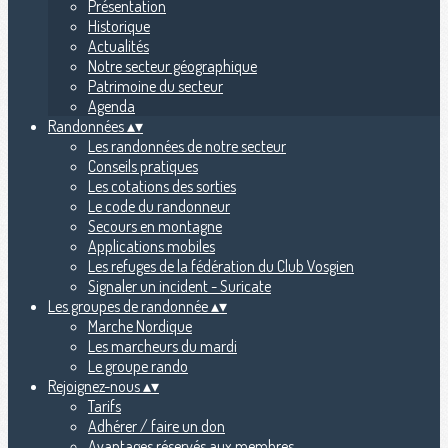
Présentation
Historique
Actualités
Notre secteur géographique
Patrimoine du secteur
Agenda
Randonnées
▴
▾
Les randonnées de notre secteur
Conseils pratiques
Les cotations des sorties
Le code du randonneur
Secours en montagne
Applications mobiles
Les refuges de la fédération du Club Vosgien
Signaler un incident - Suricate
Les groupes de randonnée
▴
▾
Marche Nordique
Les marcheurs du mardi
Le groupe rando
Rejoignez-nous
▴
▾
Tarifs
Adhérer / faire un don
Avantages réservés aux membres