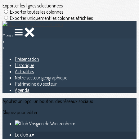
Exporter les lignes sélectionnées
Exporter toutes les colonnes
Exporter uniquement les colonnes affichées
Menu
<
>
Présentation
Historique
Actualités
Notre secteur géographique
Patrimoine du secteur
Agenda
Ajoutez un logo, un bouton, des réseaux sociaux
Cliquez pour éditer
Le club
▴
▾