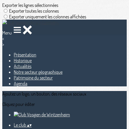
Exporter les lignes sélectionnées
Exporter toutes les colonnes
Exporter uniquement les colonnes affichées
Menu
<
>
Présentation
Historique
Actualités
Notre secteur géographique
Patrimoine du secteur
Agenda
Ajoutez un logo, un bouton, des réseaux sociaux
Cliquez pour éditer
Le club
▴
▾