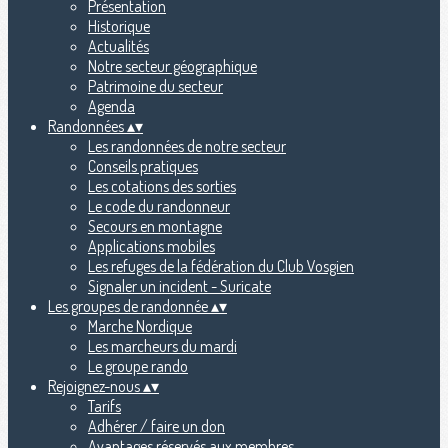
Présentation
Historique
Actualités
Notre secteur géographique
Patrimoine du secteur
Agenda
Randonnées
▴
▾
Les randonnées de notre secteur
Conseils pratiques
Les cotations des sorties
Le code du randonneur
Secours en montagne
Applications mobiles
Les refuges de la fédération du Club Vosgien
Signaler un incident - Suricate
Les groupes de randonnée
▴
▾
Marche Nordique
Les marcheurs du mardi
Le groupe rando
Rejoignez-nous
▴
▾
Tarifs
Adhérer / faire un don
Avantages réservés aux membres