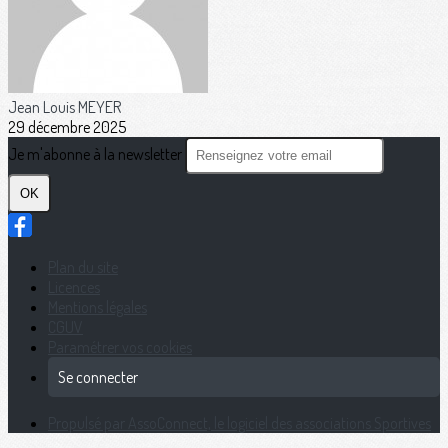
Jean Louis MEYER
29 décembre 2025
Je m'abonne à la newsletter
OK
Plan du site
Licences
Mentions légales
CGUV
Paramétrer vos cookies
Se connecter
Propulsé par AssoConnect, le logiciel des associations Sportives