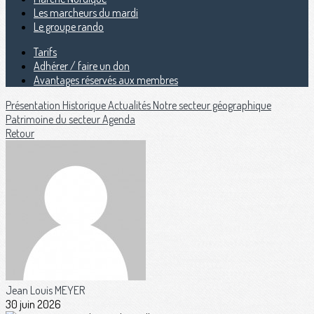
Les marcheurs du mardi
Le groupe rando
Tarifs
Adhérer / faire un don
Avantages réservés aux membres
Présentation
Historique
Actualités
Notre secteur géographique
Patrimoine du secteur
Agenda
Retour
Jean Louis MEYER
30 juin 2026