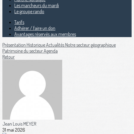
Les marcheurs du mardi
Le groupe rando
Tarifs
Adhérer / faire un don
Avantages réservés aux membres
Présentation
Historique
Actualités
Notre secteur géographique
Patrimoine du secteur
Agenda
Retour
Jean Louis MEYER
31 mai 2026