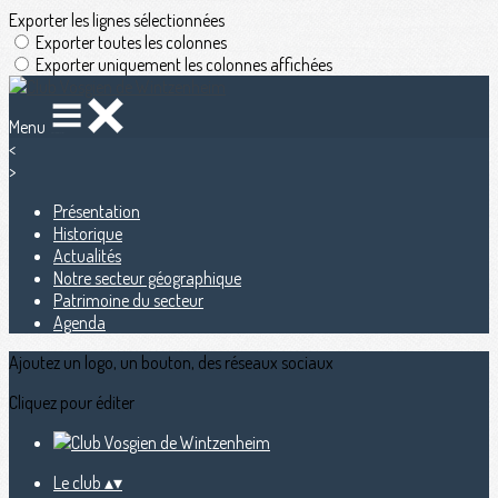
Exporter les lignes sélectionnées
Exporter toutes les colonnes
Exporter uniquement les colonnes affichées
Menu
<
>
Présentation
Historique
Actualités
Notre secteur géographique
Patrimoine du secteur
Agenda
Ajoutez un logo, un bouton, des réseaux sociaux
Cliquez pour éditer
Le club
▴
▾