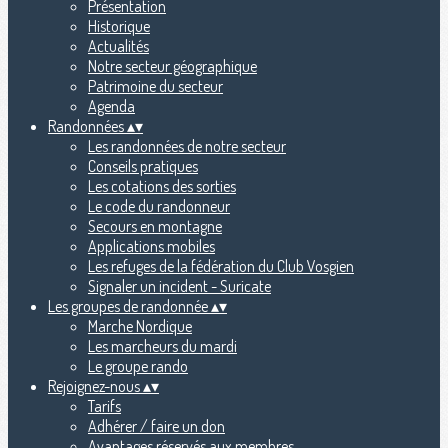
Présentation
Historique
Actualités
Notre secteur géographique
Patrimoine du secteur
Agenda
Randonnées
▴
▾
Les randonnées de notre secteur
Conseils pratiques
Les cotations des sorties
Le code du randonneur
Secours en montagne
Applications mobiles
Les refuges de la fédération du Club Vosgien
Signaler un incident - Suricate
Les groupes de randonnée
▴
▾
Marche Nordique
Les marcheurs du mardi
Le groupe rando
Rejoignez-nous
▴
▾
Tarifs
Adhérer / faire un don
Avantages réservés aux membres