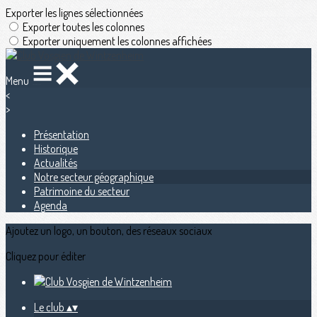
Exporter les lignes sélectionnées
Exporter toutes les colonnes
Exporter uniquement les colonnes affichées
Menu
<
>
Présentation
Historique
Actualités
Notre secteur géographique
Patrimoine du secteur
Agenda
Ajoutez un logo, un bouton, des réseaux sociaux
Cliquez pour éditer
Le club
▴
▾