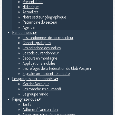
Présentation
Historique
Actualités
Notre secteur géographique
Patrimoine du secteur
Agenda
Randonnées
▴
▾
Les randonnées de notre secteur
Conseils pratiques
Les cotations des sorties
Le code du randonneur
Secours en montagne
Applications mobiles
Les refuges de la fédération du Club Vosgien
Signaler un incident - Suricate
Les groupes de randonnée
▴
▾
Marche Nordique
Les marcheurs du mardi
Le groupe rando
Rejoignez-nous
▴
▾
Tarifs
Adhérer / faire un don
Avantages réservés aux membres