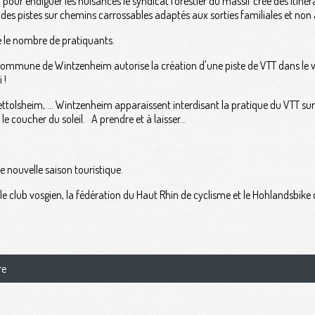
ur endiguer les nuisances le syndicat forestier du massif crée des itinér
 : des pistes sur chemins carrossables adaptés aux sorties familiales et no
e le nombre de pratiquants.
a commune de Wintzenheim autorise la création d'une piste de VTT dans le 
 !
lsheim, … Wintzenheim apparaissent interdisant la pratique du VTT sur les
e coucher du soleil. A prendre et à laisser...
e nouvelle saison touristique.
le club vosgien, la fédération du Haut Rhin de cyclisme et le Hohlandsbik
re