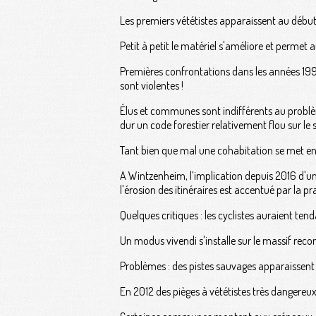
Les premiers vététistes apparaissent au débu
Petit à petit le matériel s'améliore et permet 
Premières confrontations dans les années 1990 
sont violentes !
Élus et communes sont indifférents au problè
dur un code forestier relativement flou sur le s
Tant bien que mal une cohabitation se met en p
A Wintzenheim, l’implication depuis 2016 d'un 
l'érosion des itinéraires est accentué par la pr
Quelques critiques : les cyclistes auraient ten
Un modus vivendi s'installe sur le massif reco
Problèmes : des pistes sauvages apparaissent h
En 2012 des pièges à vététistes très dangereu