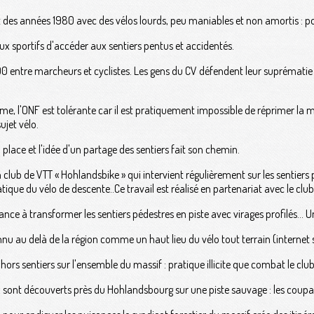
t des années 1980 avec des vélos lourds, peu maniables et non amortis : 
aux sportifs d'accéder aux sentiers pentus et accidentés.
entre marcheurs et cyclistes. Les gens du CV défendent leur suprématie sur
me, l'ONF est tolérante car il est pratiquement impossible de réprimer l
ujet vélo.
lace et l'idée d'un partage des sentiers fait son chemin.
club de VTT « Hohlandsbike » qui intervient régulièrement sur les sentiers 
atique du vélo de descente..Ce travail est réalisé en partenariat avec le clu
dance à transformer les sentiers pédestres en piste avec virages profilés... 
nnu au delà de la région comme un haut lieu du vélo tout terrain (internet s
ors sentiers sur l'ensemble du massif : pratique illicite que combat le club
x sont découverts près du Hohlandsbourg sur une piste sauvage : les coupab