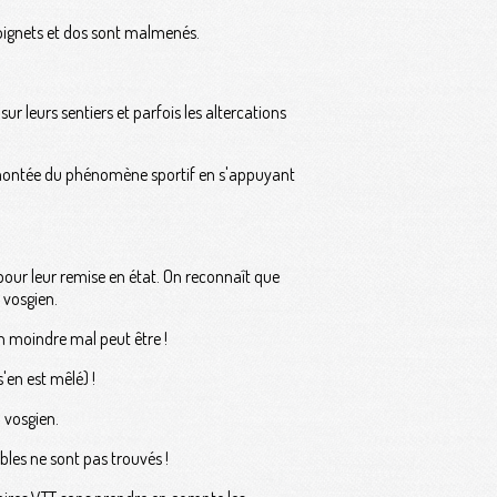
poignets et dos sont malmenés.
 leurs sentiers et parfois les altercations
a montée du phénomène sportif en s'appuyant
pour leur remise en état. On reconnaît que
b vosgien.
Un moindre mal peut être !
'en est mêlé) !
 vosgien.
les ne sont pas trouvés !