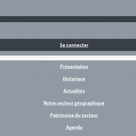
Se connecter
Présentation
Historique
Actualités
Notre secteur géographique
Patrimoine du secteur
Agenda