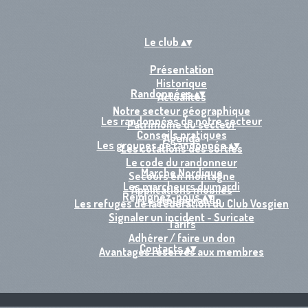
Le club
▴
▾
Présentation
Historique
Randonnées
▴
▾
Actualités
Notre secteur géographique
Les randonnées de notre secteur
Patrimoine du secteur
Conseils pratiques
Agenda
Les groupes de randonnée
▴
▾
Les cotations des sorties
Le code du randonneur
Marche Nordique
Secours en montagne
Les marcheurs du mardi
Applications mobiles
Rejoignez-nous
▴
▾
Le groupe rando
Les refuges de la fédération du Club Vosgien
Signaler un incident - Suricate
Tarifs
Adhérer / faire un don
Contacts
▴
▾
Avantages réservés aux membres