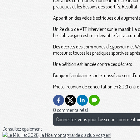
Certaines communes montent aux créneaux : po
pratiques et les besoins des sportifs. Résultat
Apparition des vélos électriques qui augment
Un 2e club de VTT intervient sur le massif. L
Le club vosgien est mis devant le fait accompli
Des décrets des communes d'Eguisheim et Wetto
moteur et toutes les pratiques sportives après l
Une pétition est lancée contre ces décrets .
Bonjour l'ambiance sur le massif au seuil d'un
Photo: réunion de concertation en 2021 entre 
0 commentaire(s)
Connectez-vous pour laisser un commentai
Consultez également