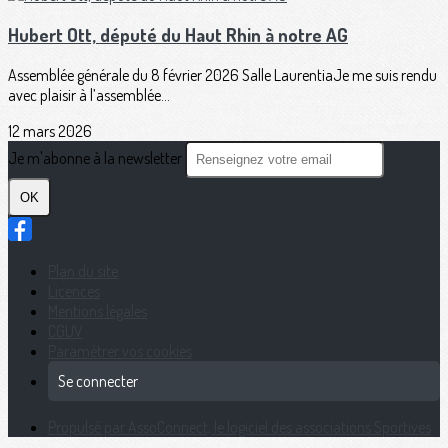
Hubert Ott, député du Haut Rhin à notre AG
Assemblée générale du 8 février 2026 Salle LaurentiaJe me suis rendu
avec plaisir à l’assemblée...
12 mars 2026
Je m'abonne à la newsletter
OK
Plan du site
Licences
Mentions légales
CGUV
Paramétrer vos cookies
Se connecter
Propulsé par AssoConnect, le logiciel des associations Sportives