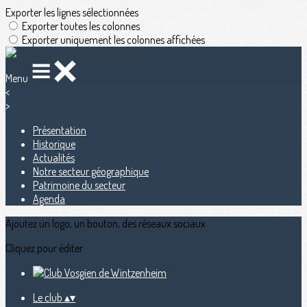
Exporter les lignes sélectionnées
Exporter toutes les colonnes
Exporter uniquement les colonnes affichées
Menu
<
>
Présentation
Historique
Actualités
Notre secteur géographique
Patrimoine du secteur
Agenda
Ajoutez un logo, un bouton, des réseaux sociaux
Cliquez pour éditer
Le club
▴
▾