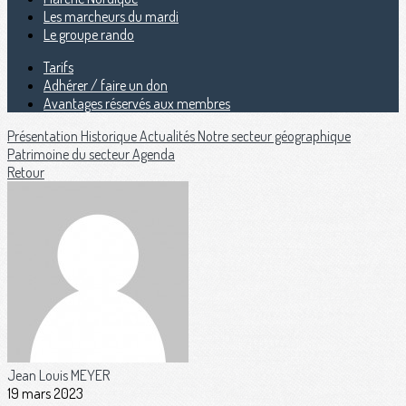
Les marcheurs du mardi
Le groupe rando
Tarifs
Adhérer / faire un don
Avantages réservés aux membres
Présentation
Historique
Actualités
Notre secteur géographique
Patrimoine du secteur
Agenda
Retour
Jean Louis MEYER
19 mars 2023