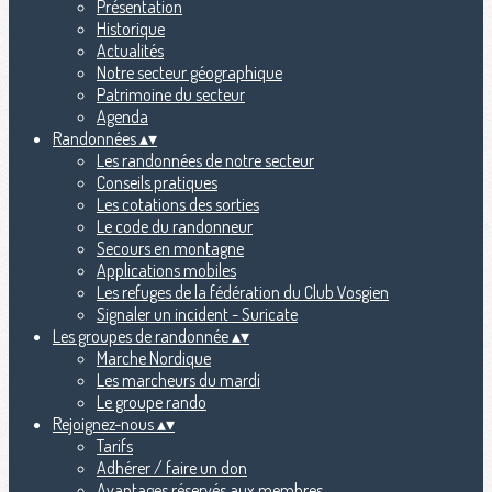
Présentation
Historique
Actualités
Notre secteur géographique
Patrimoine du secteur
Agenda
Randonnées
▴
▾
Les randonnées de notre secteur
Conseils pratiques
Les cotations des sorties
Le code du randonneur
Secours en montagne
Applications mobiles
Les refuges de la fédération du Club Vosgien
Signaler un incident - Suricate
Les groupes de randonnée
▴
▾
Marche Nordique
Les marcheurs du mardi
Le groupe rando
Rejoignez-nous
▴
▾
Tarifs
Adhérer / faire un don
Avantages réservés aux membres