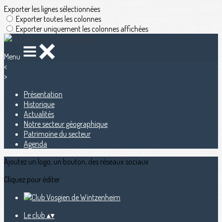
Exporter les lignes sélectionnées
Exporter toutes les colonnes
Exporter uniquement les colonnes affichées
Menu
<
>
Présentation
Historique
Actualités
Notre secteur géographique
Patrimoine du secteur
Agenda
Ajoutez un logo, un bouton, des réseaux sociaux
Cliquez pour éditer
Le club
▴
▾