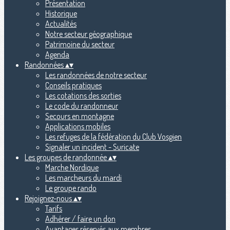
Présentation
Historique
Actualités
Notre secteur géographique
Patrimoine du secteur
Agenda
Randonnées
▴
▾
Les randonnées de notre secteur
Conseils pratiques
Les cotations des sorties
Le code du randonneur
Secours en montagne
Applications mobiles
Les refuges de la fédération du Club Vosgien
Signaler un incident - Suricate
Les groupes de randonnée
▴
▾
Marche Nordique
Les marcheurs du mardi
Le groupe rando
Rejoignez-nous
▴
▾
Tarifs
Adhérer / faire un don
Avantages réservés aux membres