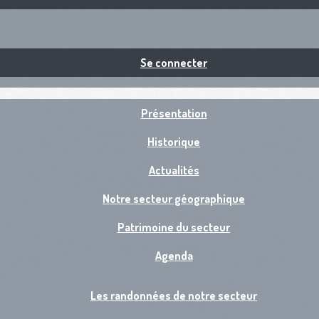
Se connecter
Présentation
Historique
Actualités
Notre secteur géographique
Patrimoine du secteur
Agenda
Les randonnées de notre secteur