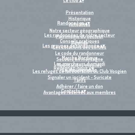
Le club
▴
▾
Présentation
Historique
Randonnées
▴
▾
Actualités
Notre secteur géographique
Les randonnées de notre secteur
Patrimoine du secteur
Conseils pratiques
Agenda
Les groupes de randonnée
▴
▾
Les cotations des sorties
Le code du randonneur
Marche Nordique
Secours en montagne
Les marcheurs du mardi
Applications mobiles
Rejoignez-nous
▴
▾
Le groupe rando
Les refuges de la fédération du Club Vosgien
Signaler un incident - Suricate
Tarifs
Adhérer / faire un don
Contacts
▴
▾
Avantages réservés aux membres