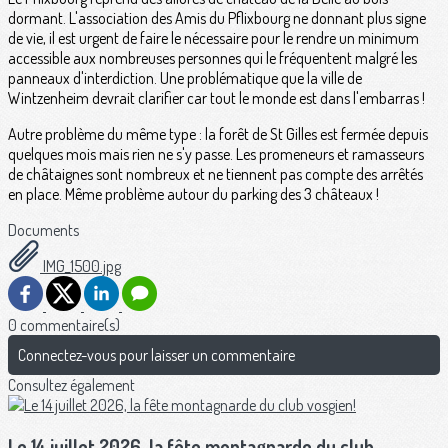
dormant. L'association des Amis du Pflixbourg ne donnant plus signe
de vie, il est urgent de faire le nécessaire pour le rendre un minimum
accessible aux nombreuses personnes qui le fréquentent malgré les
panneaux d'interdiction. Une problématique que la ville de
Wintzenheim devrait clarifier car tout le monde est dans l'embarras !
Autre problème du même type : la forêt de St Gilles est fermée depuis
quelques mois mais rien ne s'y passe. Les promeneurs et ramasseurs
de châtaignes sont nombreux et ne tiennent pas compte des arrêtés
en place. Même problème autour du parking des 3 châteaux !
Documents
IMG_1500.jpg
0 commentaire(s)
Connectez-vous pour laisser un commentaire
Consultez également
Le 14 juillet 2026, la fête montagnarde du club