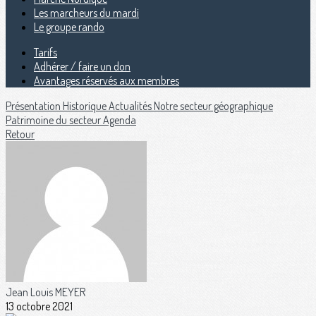
Les marcheurs du mardi
Le groupe rando
Tarifs
Adhérer / faire un don
Avantages réservés aux membres
Présentation
Historique
Actualités
Notre secteur géographique
Patrimoine du secteur
Agenda
Retour
Jean Louis MEYER
13 octobre 2021