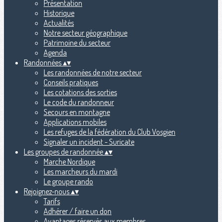
Présentation
Historique
Actualités
Notre secteur géographique
Patrimoine du secteur
Agenda
Randonnées
▴
▾
Les randonnées de notre secteur
Conseils pratiques
Les cotations des sorties
Le code du randonneur
Secours en montagne
Applications mobiles
Les refuges de la fédération du Club Vosgien
Signaler un incident - Suricate
Les groupes de randonnée
▴
▾
Marche Nordique
Les marcheurs du mardi
Le groupe rando
Rejoignez-nous
▴
▾
Tarifs
Adhérer / faire un don
Avantages réservés aux membres