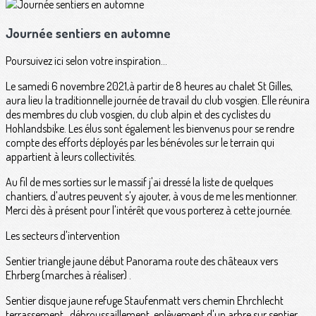
Journée sentiers en automne
Poursuivez ici selon votre inspiration...
Le samedi 6 novembre 2021,à partir de 8 heures au chalet St Gilles,
aura lieu la traditionnelle journée de travail du club vosgien. Elle réunira
des membres du club vosgien, du club alpin et des cyclistes du
Hohlandsbike. Les élus sont également les bienvenus pour se rendre
compte des efforts déployés par les bénévoles sur le terrain qui
appartient à leurs collectivités.
Au fil de mes sorties sur le massif j'ai dressé la liste de quelques
chantiers, d'autres peuvent s'y ajouter, à vous de me les mentionner.
Merci dès à présent pour l'intérêt que vous porterez à cette journée.
Les secteurs d'intervention
Sentier triangle jaune début Panorama route des châteaux vers
Ehrberg (marches à réaliser) .
Sentier disque jaune refuge Staufenmatt vers chemin Ehrchlecht
terrassement , débroussaillement, enlèvement d'un arbre sur sentier