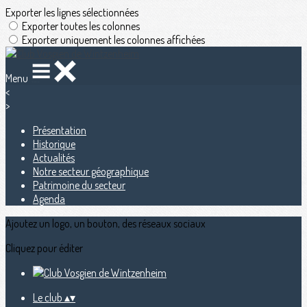
Exporter les lignes sélectionnées
Exporter toutes les colonnes
Exporter uniquement les colonnes affichées
Menu
<
>
Présentation
Historique
Actualités
Notre secteur géographique
Patrimoine du secteur
Agenda
Ajoutez un logo, un bouton, des réseaux sociaux
Cliquez pour éditer
Le club
▴
▾