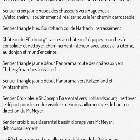
Sentier croix jaune Repos des chasseurs vers Hagueneck
(Wettolsheim) : soutènement à réaliser sous le 1er chemin carrossable.
Sentier triangle bleu Soultzbach col de Marbach : terrassement
Château du Pflixbourg* : accès au château 2 équipes, marches à
consolider et nettoyer, cheminement intérieur avec accès à la citerne,
au donjon et mur d'enceinte.
Sentier triangle jaune début Panorama route des châteaux vers
Ehrberg (marches à réaliser) .
Sentier triangle jaune début Panorama vers Katzenland et
Wintzenheim
Sentier Croix bleue St Joseph Baerental vers Hohlandsbourg : nettoyer
le départ pour le rendre visible et débroussaillement vers le haut en
direction du Mt Meyer.
Sentier croix bleue Baerental bassin d'orage vers Mt Meyer :
débroussaillement.
Le Pflixbourg reprend des allures de château de la Belle au bois