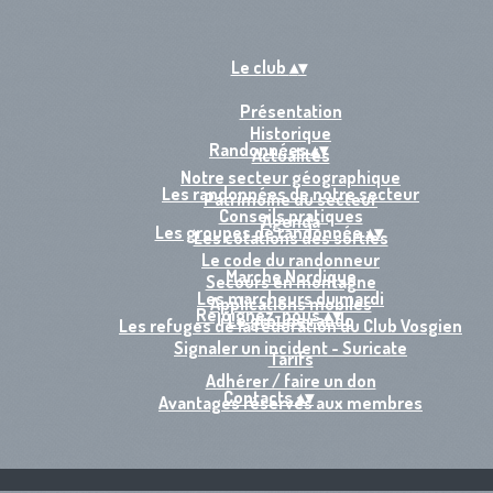
Le club
▴
▾
Présentation
Historique
Randonnées
▴
▾
Actualités
Notre secteur géographique
Les randonnées de notre secteur
Patrimoine du secteur
Conseils pratiques
Agenda
Les groupes de randonnée
▴
▾
Les cotations des sorties
Le code du randonneur
Marche Nordique
Secours en montagne
Les marcheurs du mardi
Applications mobiles
Rejoignez-nous
▴
▾
Le groupe rando
Les refuges de la fédération du Club Vosgien
Signaler un incident - Suricate
Tarifs
Adhérer / faire un don
Contacts
▴
▾
Avantages réservés aux membres