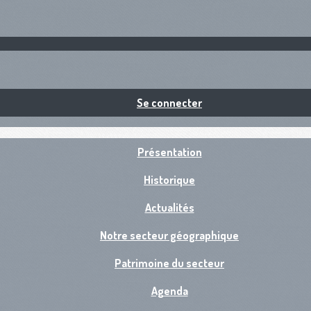
Se connecter
Présentation
Historique
Actualités
Notre secteur géographique
Patrimoine du secteur
Agenda