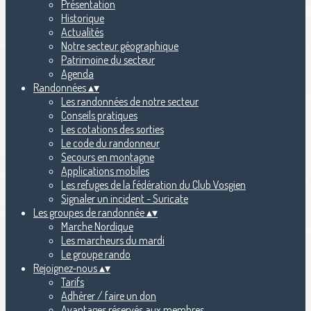
Présentation
Historique
Actualités
Notre secteur géographique
Patrimoine du secteur
Agenda
Randonnées
▴
▾
Les randonnées de notre secteur
Conseils pratiques
Les cotations des sorties
Le code du randonneur
Secours en montagne
Applications mobiles
Les refuges de la fédération du Club Vosgien
Signaler un incident - Suricate
Les groupes de randonnée
▴
▾
Marche Nordique
Les marcheurs du mardi
Le groupe rando
Rejoignez-nous
▴
▾
Tarifs
Adhérer / faire un don
Avantages réservés aux membres