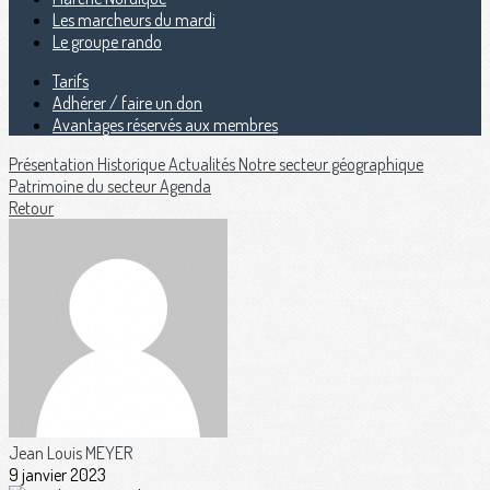
Les marcheurs du mardi
Le groupe rando
Tarifs
Adhérer / faire un don
Avantages réservés aux membres
Présentation
Historique
Actualités
Notre secteur géographique
Patrimoine du secteur
Agenda
Retour
Jean Louis MEYER
9 janvier 2023