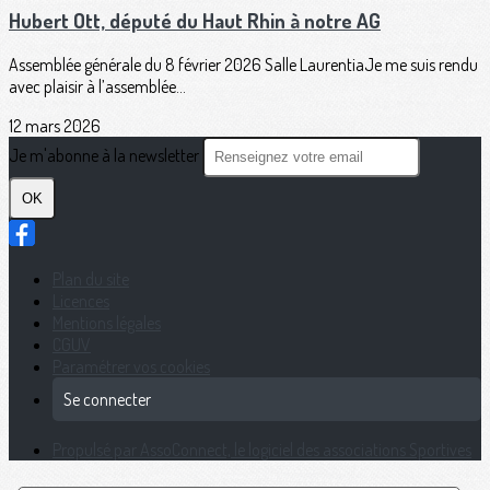
Hubert Ott, député du Haut Rhin à notre AG
Assemblée générale du 8 février 2026 Salle LaurentiaJe me suis rendu
avec plaisir à l’assemblée...
12 mars 2026
Je m'abonne à la newsletter
OK
Plan du site
Licences
Mentions légales
CGUV
Paramétrer vos cookies
Se connecter
Propulsé par AssoConnect, le logiciel des associations Sportives