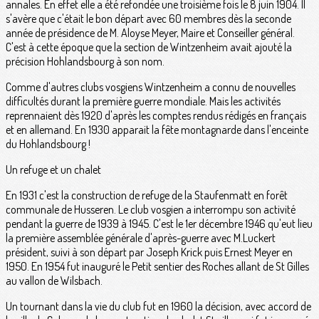
annales. En effet elle a été refondée une troisième fois le 8 juin 1904. Il
s'avère que c'était le bon départ avec 60 membres dès la seconde
année de présidence de M. Aloyse Meyer, Maire et Conseiller général.
C'est à cette époque que la section de Wintzenheim avait ajouté la
précision Hohlandsbourg à son nom.
Comme d'autres clubs vosgiens Wintzenheim a connu de nouvelles
difficultés durant la première guerre mondiale. Mais les activités
reprennaient dès 1920 d'après les comptes rendus rédigés en français
et en allemand. En 1930 apparait la fête montagnarde dans l'enceinte
du Hohlandsbourg !
Un refuge et un chalet
En 1931 c'est la construction de refuge de la Staufenmatt en forêt
communale de Husseren. Le club vosgien a interrompu son activité
pendant la guerre de 1939 à 1945. C'est le 1er décembre 1946 qu'eut lieu
la première assemblée générale d'après-guerre avec M.Luckert
président, suivi à son départ par Joseph Krick puis Ernest Meyer en
1950. En 1954 fut inauguré le Petit sentier des Roches allant de St Gilles
au vallon de Wilsbach.
Un tournant dans la vie du club fut en 1960 la décision, avec accord de