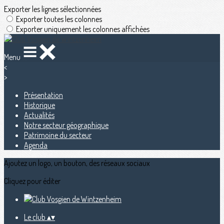
Exporter les lignes sélectionnées
Exporter toutes les colonnes
Exporter uniquement les colonnes affichées
Menu
<
>
Présentation
Historique
Actualités
Notre secteur géographique
Patrimoine du secteur
Agenda
Ajoutez un logo, un bouton, des réseaux sociaux
Cliquez pour éditer
Le club
▴
▾