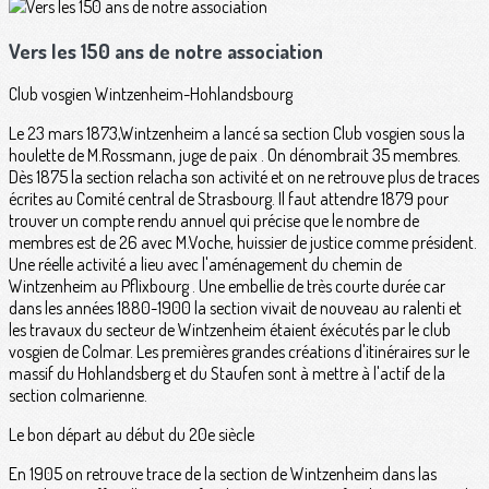
Vers les 150 ans de notre association
Club vosgien Wintzenheim-Hohlandsbourg
Le 23 mars 1873,Wintzenheim a lancé sa section Club vosgien sous la
houlette de M.Rossmann, juge de paix . On dénombrait 35 membres.
Dès 1875 la section relacha son activité et on ne retrouve plus de traces
écrites au Comité central de Strasbourg. Il faut attendre 1879 pour
trouver un compte rendu annuel qui précise que le nombre de
membres est de 26 avec M.Voche, huissier de justice comme président.
Une réelle activité a lieu avec l'aménagement du chemin de
Wintzenheim au Pflixbourg . Une embellie de très courte durée car
dans les années 1880-1900 la section vivait de nouveau au ralenti et
les travaux du secteur de Wintzenheim étaient éxécutés par le club
vosgien de Colmar. Les premières grandes créations d'itinéraires sur le
massif du Hohlandsberg et du Staufen sont à mettre à l'actif de la
section colmarienne.
Le bon départ au début du 20e siècle
En 1905 on retrouve trace de la section de Wintzenheim dans las