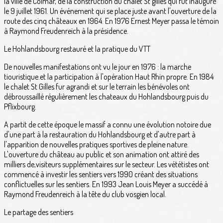
la ville de Colmar, de la construction du chalet St gilles qui fut inauguré
le 9 juillet 1961. Un événement qui se place juste avant l'ouverture de la
route des cinq châteaux en 1964. En 1976 Ernest Meyer passa le témoin
à Raymond Freudenreich à la présidence.
Le Hohlandsbourg restauré et la pratique du VTT
De nouvelles manifestations ont vu le jour en 1976 : la marche
tiouristique.et la participation à l'opération Haut Rhin propre. En 1984
le chalet St Gilles fur agrandi et sur le terrain les bénévoles ont
débroussaillé régulièrement les chateaux du Hohlandsbourg puis du
Pflixbourg.
A partit de cette époque le massif a connu une évolution notoire due
d'une part à la restauration du Hohlandsbourg et d'autre part à
l'apparition de nouvelles pratiques sportives de pleine nature.
L'ouverture du château au public et son animation ont attiré des
milliers de,visiteurs supplémentaires sur le secteur. Les vététistes ont
commencé à investir les sentiers vers 1990 créant des situations
conflictuelles sur les sentiers. En 1993 Jean Louis Meyer a succédé à
Raymond Freudenreich à la tête du club vosgien local.
Le partage des sentiers