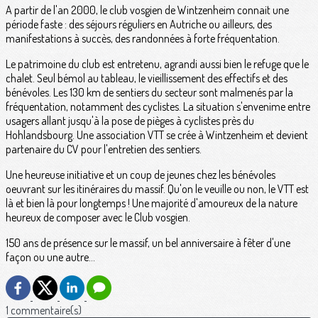
A partir de l'an 2000, le club vosgien de Wintzenheim connait une
période faste : des séjours réguliers en Autriche ou ailleurs, des
manifestations à succès, des randonnées à forte fréquentation.
Le patrimoine du club est entretenu, agrandi aussi bien le refuge que le
chalet. Seul bémol au tableau, le vieillissement des effectifs et des
bénévoles. Les 130 km de sentiers du secteur sont malmenés par la
fréquentation, notamment des cyclistes. La situation s'envenime entre
usagers allant jusqu'à la pose de pièges à cyclistes près du
Hohlandsbourg. Une association VTT se crée à Wintzenheim et devient
partenaire du CV pour l'entretien des sentiers.
Une heureuse initiative et un coup de jeunes chez les bénévoles
oeuvrant sur les itinéraires du massif. Qu'on le veuille ou non, le VTT est
là et bien là pour longtemps ! Une majorité d'amoureux de la nature
heureux de composer avec le Club vosgien.
150 ans de présence sur le massif, un bel anniversaire à fêter d'une
façon ou une autre...
1 commentaire(s)